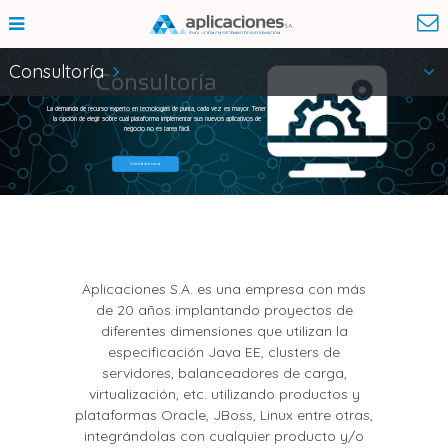
Consultoría
Consultoría
La demanda de recurso experto en tecnologías de punta, cada vez es mayor. Tener
la opción de elegir sobre cuál plataforma implementar sus nuevos aplicativos de
negocio no es tarea fácil.
Contáctenos
Aplicaciones S.A. es una empresa con más
de 20 años implantando proyectos de
diferentes dimensiones que utilizan la
especificación Java EE, clusters de
servidores, balanceadores de carga,
virtualización, etc. utilizando productos y
plataformas Oracle, JBoss, Linux entre otras,
integrándolas con cualquier producto y/o