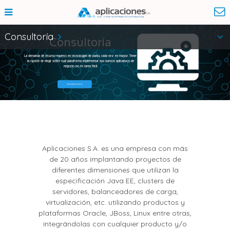
Consultoría
Consultoría
La demanda de recurso experto en tecnologías de punta, cada vez es mayor. Tener
la opción de elegir sobre cuál plataforma implementar sus nuevos aplicativos de
negocio no es tarea fácil.
Contáctenos
Aplicaciones S.A. es una empresa con más
de 20 años implantando proyectos de
diferentes dimensiones que utilizan la
especificación Java EE, clusters de
servidores, balanceadores de carga,
virtualización, etc. utilizando productos y
plataformas Oracle, JBoss, Linux entre otras,
integrándolas con cualquier producto y/o