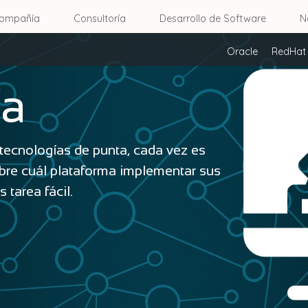
ompañía
Consultoría
Desarrollo de Software
N
Oracle
RedHat 
ía
tecnologías de punta, cada vez es
obre cuál plataforma implementar sus
 tarea fácil.