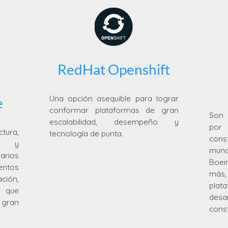
RedHat Openshift
Una opción asequible para lograr
e
conformar plataformas de gran
Son 
escalabilidad, desempeño y
por
ura,
tecnología de punta.
cons
as y
mund
arios
Boei
entos
más
ción,
plat
d que
desa
gran
cons