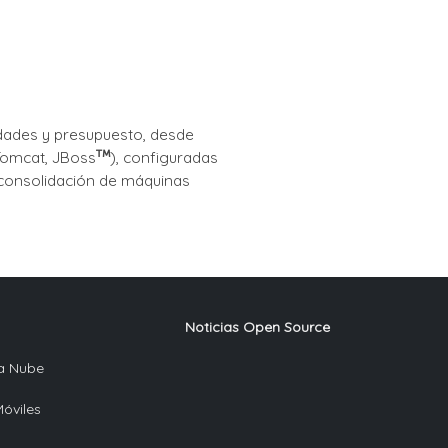
dades y presupuesto, desde
 Tomcat, JBoss
), configuradas
 consolidación de máquinas
Noticias Open Source
la Nube
Móviles