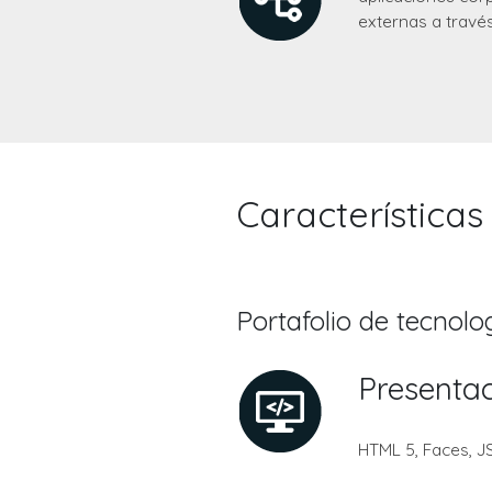
externas a travé
Características
Portafolio de tecnolo
Presenta
HTML 5, Faces, JS