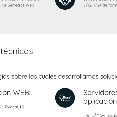
s de Servicios Web
5/12, 7/24 de form
 técnicas
gías sobre las cuales desarrollamos soluci
ción WEB:
Servidore
aplicació
P, Tomcat, IIS
JBoss
, Weblogi