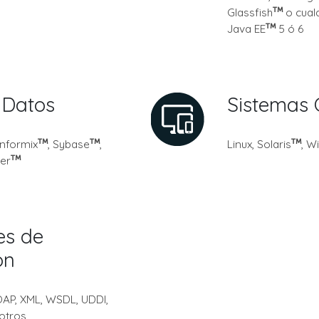
Glassfish
o cualq
Java EE
5 ó 6
 Datos
Sistemas 
 Informix
, Sybase
,
Linux, Solaris
, W
er
es de
ón
AP, XML, WSDL, UDDI,
otros