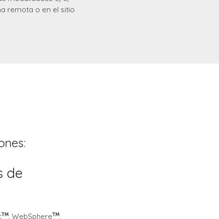
a remota o en el sitio
ones:
s de
n
c
, WebSphere
,