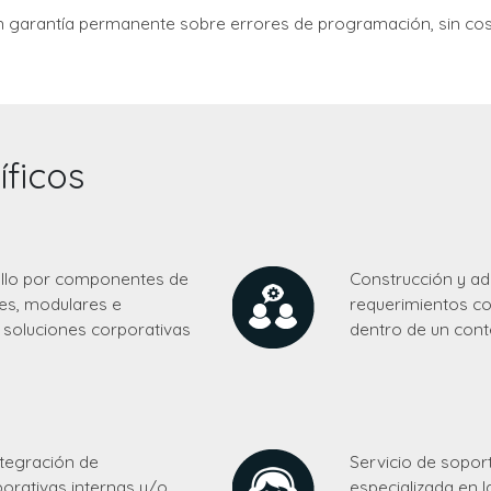
n garantía permanente sobre errores de programación, sin cost
íficos
ollo por componentes de
Construcción y ad
les, modulares e
requerimientos co
s soluciones corporativas
dentro de un cont
ntegración de
Servicio de soport
porativas internas y/o
especializada en 