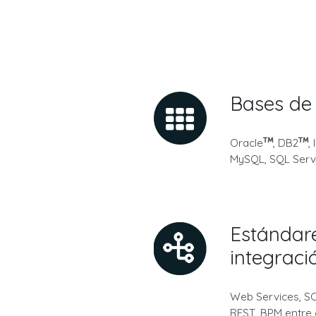
Bases de
Oracle
, DB2
,
MySQL, SQL Serv
Estándar
integraci
Web Services, SO
REST, BPM entre 