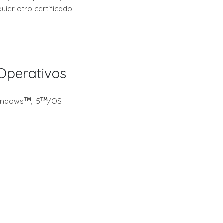
uier otro certificado
Operativos
indows
, i5
/OS