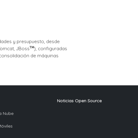
dades y presupuesto, desde
 Tomcat, JBoss
), configuradas
 consolidación de máquinas
Noticias Open Source
la Nube
Móviles