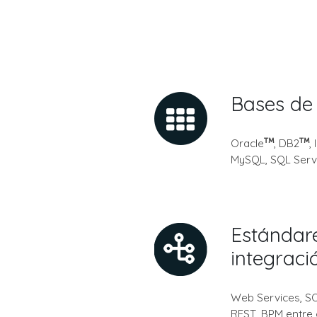
Bases de
Oracle
, DB2
,
MySQL, SQL Serv
Estándar
integraci
Web Services, SO
REST, BPM entre 