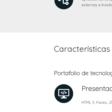
externas a travé
Características
Portafolio de tecnolo
Presenta
HTML 5, Faces, JS