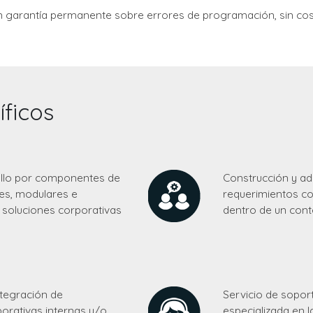
n garantía permanente sobre errores de programación, sin cost
íficos
ollo por componentes de
Construcción y ad
les, modulares e
requerimientos co
s soluciones corporativas
dentro de un cont
ntegración de
Servicio de soport
porativas internas y/o
especializada en 