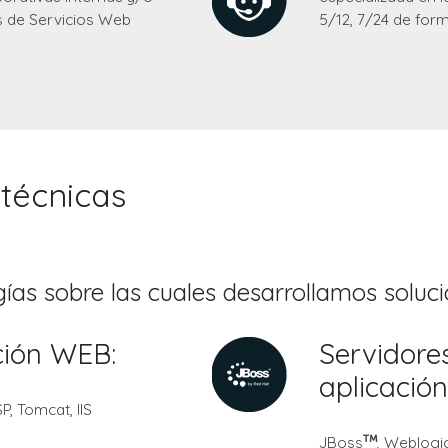
s de Servicios Web
5/12, 7/24 de form
 técnicas
gías sobre las cuales desarrollamos soluci
ción WEB:
Servidore
aplicació
P, Tomcat, IIS
JBoss
, Weblogi