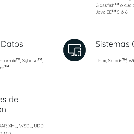
Glassfish
o cualq
Java EE
5 ó 6
 Datos
Sistemas 
 Informix
, Sybase
,
Linux, Solaris
, W
er
es de
ón
AP, XML, WSDL, UDDI,
otros