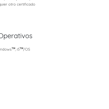
uier otro certificado
Operativos
indows
, i5
/OS