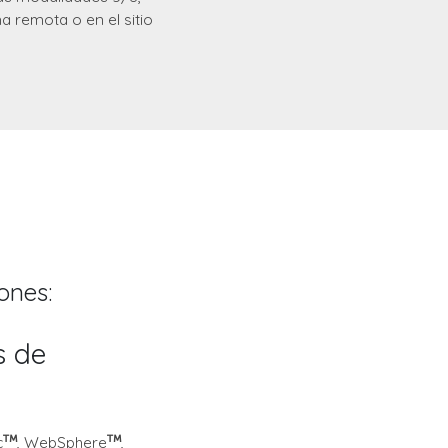
a remota o en el sitio
ones:
s de
n
c
, WebSphere
,