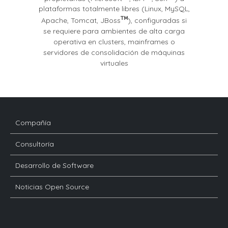
plataformas totalmente libres (Linux, MySQL,
Apache, Tomcat, JBoss
), configuradas si
se requiere para ambientes de alta carga
operativa en clusters, mainframes o
servidores de consolidación de máquinas
virtuales
Compañía
Consultoría
Desarrollo de Software
Noticias Open Source