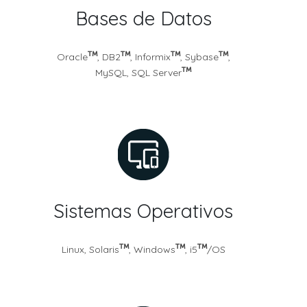
Bases de Datos
Oracle
, DB2
, Informix
, Sybase
,
MySQL, SQL Server
Sistemas Operativos
Linux, Solaris
, Windows
, i5
/OS